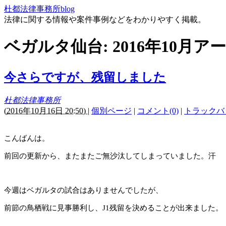
杜都法律事務所blog
法律に関する情報や案件事例などをわかりやすく掲載。
ベガルタ仙台: 2016年10月ア
今さらですが、残留しました
杜都法律事務所
(
2016年10月16日 20:50)
|
個別ページ
|
コメント(0)
|
トラックバッ
こんばんは。
前回の更新から、またまたご無沙汰してしまっていました。汗
今週はベガルタの試合はありませんでしたが、
前節の鳥栖戦に見事勝利し、
J1
残留を決めることが出来ました。