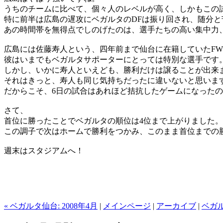
うちのチームに比べて、個々人のレベルが高く、しかもこの
特に前半は広島の遅攻にベガルタの
DF
は振り回され、随分と
あの時間帯を無得点でしのげたのは、選手たちの高い集中力
広島には佐藤寿人という、四年前まで仙台に在籍していた
FW
彼はいまでもベガルタサポーターにとっては特別な選手です
しかし、いかに寿人といえども、勝利だけは譲ることが出来
それはきっと、寿人も同じ気持ちだったに違いないと思いま
だからこそ、
6
日の試合はあれほど拮抗したゲームになったの
さて、
首位に勝ったことでベガルタの順位は
4
位まで上がりました。
この調子で次はホームで勝利をつかみ、このまま首位までの
週末はスタジアムへ！
« ベガルタ仙台: 2008年4月
|
メインページ
|
アーカイブ
|
ベガル