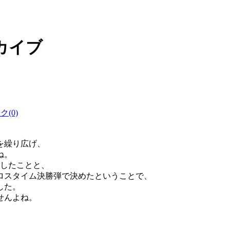
ーカイブ
(0)
を繰り広げ、
ね。
したことと、
ロスタイム決勝弾で決めたということで、
した。
せんよね。