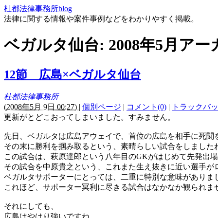
杜都法律事務所blog
法律に関する情報や案件事例などをわかりやすく掲載。
ベガルタ仙台: 2008年5月ア
12節 広島×ベガルタ仙台
杜都法律事務所
(
2008年5月 9日 00:27)
|
個別ページ
|
コメント(0)
|
トラックバック
更新がとどこおってしまいました。すみません。
先日、ベガルタは広島アウェイで、首位の広島を相手に死闘
その末に勝利を掴み取るという、素晴らしい試合をしました
この試合は、萩原達郎という八年目の
GK
がはじめて先発出場
その試合を中原貴之という、これまた生え抜きに近い選手が
ベガルタサポーターにとっては、二重に特別な意味がありま
これほど、サポーター冥利に尽きる試合はなかなか観られま
それにしても、
広島はやはり強いですね。