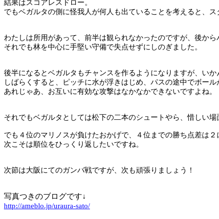
結果はスコアレスドロー。
でもベガルタの側に怪我人が何人も出ていることを考えると、ス
わたしは所用があって、前半は観られなかったのですが、後から
それでも林を中心に手堅い守備で失点せずにしのぎました。
後半になるとベガルタもチャンスを作るようになりますが、いか
しばらくすると、ピッチに水が浮きはじめ、パスの途中でボール
あれじゃあ、お互いに有効な攻撃はなかなかできないですよね。
それでもベガルタとしては松下の二本のシュートやら、惜しい場
でも４位のマリノスが負けたおかげで、４位までの勝ち点差は２
次こそは順位をひっくり返したいですね。
次節は大阪にてのガンバ戦ですが、次も頑張りましょう！
写真つきのブログです↓
http://ameblo.jp/uraura-sato/