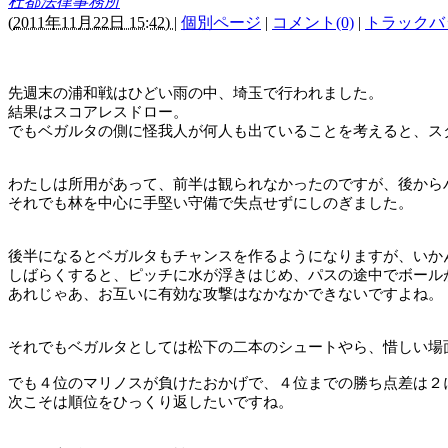
杜都法律事務所
(
2011年11月22日 15:42)
|
個別ページ
|
コメント(0)
|
トラックバッ
先週末の浦和戦はひどい雨の中、埼玉で行われました。
結果はスコアレスドロー。
でもベガルタの側に怪我人が何人も出ていることを考えると、ス
わたしは所用があって、前半は観られなかったのですが、後から
それでも林を中心に手堅い守備で失点せずにしのぎました。
後半になるとベガルタもチャンスを作るようになりますが、いか
しばらくすると、ピッチに水が浮きはじめ、パスの途中でボール
あれじゃあ、お互いに有効な攻撃はなかなかできないですよね。
それでもベガルタとしては松下の二本のシュートやら、惜しい場
でも４位のマリノスが負けたおかげで、４位までの勝ち点差は２
次こそは順位をひっくり返したいですね。