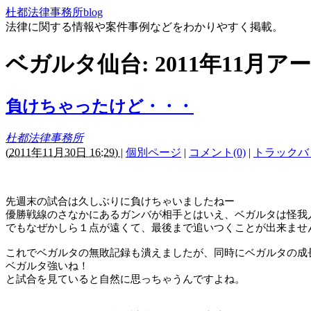
杜都法律事務所blog
法律に関する情報や案件事例などをわかりやすく掲載。
ベガルタ仙台: 2011年11月ア
負けちゃったけど・・・
杜都法律事務所
(
2011年11月30日 16:29)
|
個別ページ
|
コメント(0)
|
トラックバッ
先週末の試合は久しぶりに負けちゃいましたねー
優勝戦線のさなかにあるガンバが相手とはいえ、ベガルタは怪我
でもなぜかしら１点が遠くて、最後まで追いつくことが出来ませ
これでベガルタの無敗記録も潰えましたが、同時にベガルタの成
ベガルタ強いね！
と試合を見ていると自然に思っちゃうんですよね。