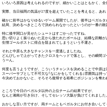
いろいろ原因は考えられるのですが、細かいことはともかく、全
実際、当日福岡の気温が
27
度を超えていたことを考えると、あれ
確かに前半はかなりゆるいゲーム展開でしたが、後半はベガルタ
結局、決めるべきところで決められなかったというのが一番の敗
特に後半関口が見せたシュートはすごかったですね。
思い切りよく振りぬいた足から放たれたボールは、結構な距離が
生憎ゴールポストに得点を阻まれてしまうという不運さ。
それと中原も大きなチャンスを一度逃しましたね。
どんぴしゃで上がってきたクロスをヘッドで落とし、その瞬間ゴ
うーん。
何度も言うようですが、こういうチャンスを決めることで中原は
スーパーサブとして不可欠な｢なにかをしてくれる｣雰囲気は持
今決めておかないと、そろそろ復帰する裕希にポジションを奪わ
ところで今日のベガルタ以外の上位チームの結果ですが、
なんと湘南が引き分け、そしてセレッソ大阪が負けてくれました
おかしな言い方ですが、両チームともベガルタにお付き合いして