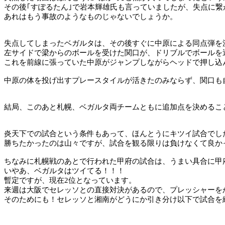
その後｢すぽるたん｣で岩本輝雄氏も言っていましたが、失点に
あれはもう事故のようなものじゃないでしょうか。
失点してしまったベガルタは、その後すぐに中原による同点弾を
左サイドで梁からのボールを受けた関口が、ドリブルでボールを
これを前線に張っていた中原がジャンプしながらヘッドで押し込
中原の体を投げ出すプレースタイルが活きたのみならず、関口も
結局、このあと札幌、ベガルタ両チームともに追加点を決めるこ
炎天下での試合という条件もあって、ほんとうにキツイ試合でし
勝ちたかったのは山々ですが、試合を観る限りは負けなくて良か
ちなみに札幌戦のあとで行われた甲府の試合は、うまい具合に甲
いやあ、ベガルタはツイてる！！！
暫定ですが、現在
2
位となっています。
来週は大阪でセレッソとの直接対決があるので、プレッシャーを
そのためにも！セレッソと湘南がどうにか引き分け以下で試合を