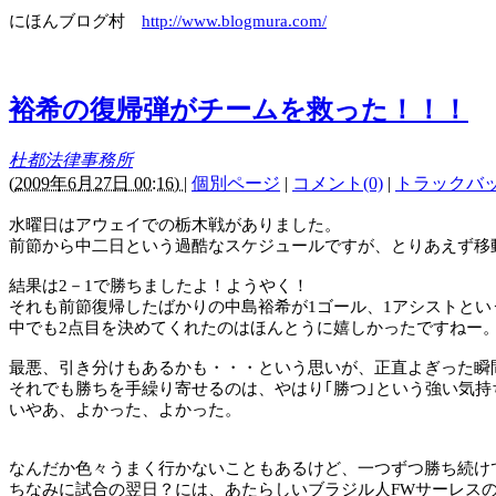
にほんブログ村
http://www.blogmura.com/
裕希の復帰弾がチームを救った！！！
杜都法律事務所
(
2009年6月27日 00:16)
|
個別ページ
|
コメント(0)
|
トラックバック
水曜日はアウェイでの栃木戦がありました。
前節から中二日という過酷なスケジュールですが、とりあえず移
結果は
2
－
1
で勝ちましたよ！ようやく！
それも前節復帰したばかりの中島裕希が
1
ゴール、
1
アシストとい
中でも
2
点目を決めてくれたのはほんとうに嬉しかったですねー
最悪、引き分けもあるかも・・・という思いが、正直よぎった瞬
それでも勝ちを手繰り寄せるのは、やはり｢勝つ｣という強い気持
いやあ、よかった、よかった。
なんだか色々うまく行かないこともあるけど、一つずつ勝ち続け
ちなみに試合の翌日？には、あたらしいブラジル人
FW
サーレス