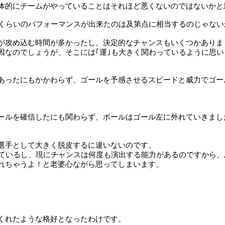
体的にチームがやっていることはそれほど悪くないのではないかと
くらいのパフォーマンスが出来たのは及第点に相当するのじゃない
が攻め込む時間が多かったし、決定的なチャンスもいくつかありま
因なのでしょうが、そこには｢運｣も大きく関わっているように思い
あったにもかかわらず、ゴールを予感させるスピードと威力でゴー
ールを確信したにも関わらず、ボールはゴール左に外れていきまし
選手として大きく脱皮するに違いないのです。
っているし、現にチャンスは何度も演出する能力があるのですから、
れちゃうよ！と老婆心ながら思ってしまいます。
。
くれたような格好となったわけです。