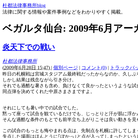
杜都法律事務所blog
法律に関する情報や案件事例などをわかりやすく掲載。
ベガルタ仙台: 2009年6月ア
炎天下での戦い
杜都法律事務所
(
2009年6月28日 15:47)
|
個別ページ
|
コメント(0)
|
トラックバック
昨日の札幌戦は宮城スタジアム最終戦だったからなのか、久しぶ
しかし結果は残念ながら引き分け。
それでも過酷な暑さも含め、負けなくて良かったというような試
同点弾を決めてくれた中原さまさまですよ。
それにしても暑い中での試合でした。
黙って座って試合を観ているだけでも、じっとりと汗が肌に浮か
そんな過酷な条件のもとでも前半立ち上がりこそは良い動きを見
この試合のもっとも悔やまれる点は、先制点を札幌に許してしま
失点した場面はほんとうに｢ぽかっ｣と点が入ってしまったという