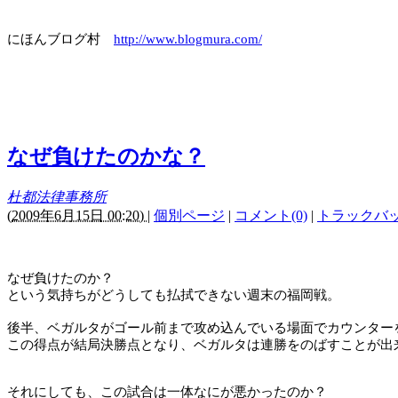
にほんブログ村
http://www.blogmura.com/
なぜ負けたのかな？
杜都法律事務所
(
2009年6月15日 00:20)
|
個別ページ
|
コメント(0)
|
トラックバック
なぜ負けたのか？
という気持ちがどうしても払拭できない週末の福岡戦。
後半、ベガルタがゴール前まで攻め込んでいる場面でカウンター
この得点が結局決勝点となり、ベガルタは連勝をのばすことが出
それにしても、この試合は一体なにが悪かったのか？