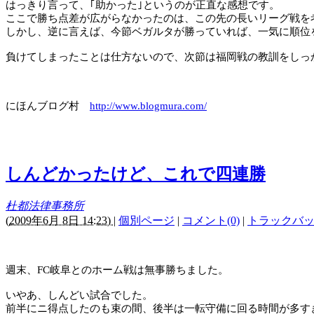
はっきり言って、｢助かった｣というのが正直な感想です。
ここで勝ち点差が広がらなかったのは、この先の長いリーグ戦を
しかし、逆に言えば、今節ベガルタが勝っていれば、一気に順位
負けてしまったことは仕方ないので、次節は福岡戦の教訓をしっ
にほんブログ村
http://www.blogmura.com/
しんどかったけど、これで四連勝
杜都法律事務所
(
2009年6月 8日 14:23)
|
個別ページ
|
コメント(0)
|
トラックバック
週末、
FC
岐阜とのホーム戦は無事勝ちました。
いやあ、しんどい試合でした。
前半にニ得点したのも束の間、後半は一転守備に回る時間が多す