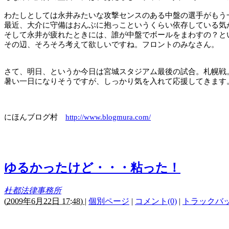
わたしとしては永井みたいな攻撃センスのある中盤の選手がもう
最近、大介に守備はおんぶに抱っこというくらい依存している気
そして永井が疲れたときには、誰が中盤でボールをまわすの？と
その辺、そろそろ考えて欲しいですね。フロントのみなさん。
さて、明日、というか今日は宮城スタジアム最後の試合。札幌戦
暑い一日になりそうですが、しっかり気を入れて応援してきます
にほんブログ村
http://www.blogmura.com/
ゆるかったけど・・・粘った！
杜都法律事務所
(
2009年6月22日 17:48)
|
個別ページ
|
コメント(0)
|
トラックバック