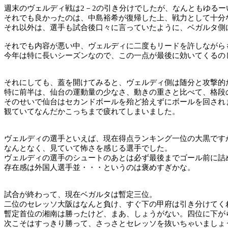
週末のヴェルディ戦は
2
－
2
の引き分けでしたが、なんともゆるー
それでも良かったのは、中島裕希が復帰した上、戦力として十分
それ以外は、選手も試合後口々に言っていたように、ベガルタ側
それでも内容が悪い中、ヴェルディに二度もリードを許しながら
今年は特に長いシーズンなので、この一点が最後に効いてくるの
それにしても、蓋を開けてみると、ヴェルディ側は随分と攻撃的
特に前半は、仙台の運動量の少なさ、動きの重さと比べて、格段
そのせいで仙台はセカンドボールを殆ど拾えずにボールを回され
観ていてなんだかこっちまで疲れてしまいました。
ヴェルディの選手といえば、現在得点ランキング一位の大黒です
なんとなく、見ていて怖さを感じる選手でした。
ヴェルディの選手のシュートのあとは必ず最後までゴール前に詰
存在感は外国人選手並・・・というのは褒めすぎかな。
試合が終わって、現在ベガルタは暫定三位。
二位のセレッソ大阪はなんと負け、すぐ下の甲府は引き分けてく
暫定首位の湘南は勝ったけど、まあ、しょうがない。四位に下が
次こそはすっきり勝って、さっさとセレッソを抜いちゃいましょ