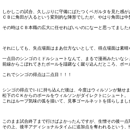
しかしこの試合、久しぶりに守備にばたつくベガルタを見た感が
ＣＢに角田が入るという変則的な陣形でしたが、やはり角田は中
その時はＣＢ本職の広大に任せればいいのになーと思ってました
それにしても、失点場面はまあ仕方ないとして、得点場面は素晴
一点目のシンゴのミドルシュートなんて、まるで漫画みたいなシ
前線からこぼれてきたボールを躊躇なく蹴り込んだところ、ボー
これでシンゴの得点は二点目！！！
シンゴの得点で
1-1
に持ち込んだ後は、今度はウィルソンが魅せ
松下のＣＫからのボールをウィルソンがダイレクトにシュート。
これはループ気味の弧を描いて、見事ゴールネットを揺らしまし
このまま試合終了まで行けばよかったんですが、生憎その後一点
その上、後半アディショナルタイムに追加点を奪われるという、