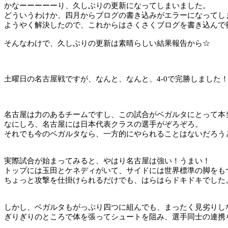
かなーーーーーり、久しぶりの更新になってしまいました。
どういうわけか、四月からブログの書き込みがエラーになってし
ようやく解決したので、これからはさくさくブログを書き込んで
そんなわけで、久しぶりの更新は素晴らしい結果報告から☆
土曜日の名古屋戦ですが、なんと、なんと、
4-0
で完勝しました
名古屋は力のあるチームですし、この試合がベガルタにとって本
なにしろ、名古屋には日本代表クラスの選手がぞろぞろ。
それでも今のベガルタなら、一方的にやられることはないだろう
実際試合が始まってみると、やはり名古屋は強い！うまい！
トップには玉田とケネディがいて、サイドには世界標準の脚をも
ちょっと攻撃を仕掛けられるだけでも、はらはらドキドキでした
しかし、ベガルタもがっぷり四つに組んでも、まったく見劣りし
ぎりぎりのところで体を張ってシュートを阻み、選手同士の連携