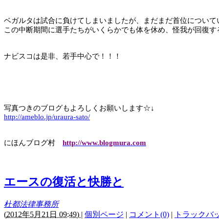
ベガルタは試合に負けてしまいましたが、まだまだ首位について
この中断期間に選手たちがいくらかでも体を休め、怪我が回復す
ナビスコは是非、若手中心で！！！
写真つきのブログもよろしくお願いします☆↓
http://ameblo.jp/uraura-sato/
にほんブログ村
http://www.blogmura.com
エースの復活と快勝と
杜都法律事務所
(
2012年5月21日 09:49)
|
個別ページ
|
コメント(0)
|
トラックバック