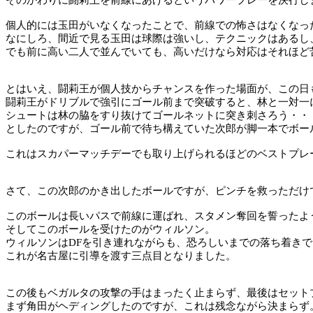
個人的には玉田がいなくなったことで、前線での怖さはなくなっ
なにしろ、間近で見る玉田は球際は強いし、テクニックはあるし
でも前に高い二人で並んでいても、高いだけなら対応はそれほど
とはいえ、闘莉王が個人技からチャンスを作った場面が、この日
闘莉王がドリブルで強引にゴール前まで突破すると、林と一対一
シュートは林の脇をすり抜けてゴールネットに突き刺さろう・・
としたのですが、ゴール前で待ち構えていた次郎が脚一本でボー
これはスカパーマッチデーでも取り上げられるほどのベストプレ
さて、この次郎のかき出したボールですが、ピンチを救っただけ
このボールは長いパスで前線に運ばれ、スタメン奪回を誓ったよ
そしてこのボールを受けたのがウィルソン。
ウィルソンは
DF
を引き連れながらも、恐ろしいまでの落ち着きで
これが名古屋に引導を渡す三点目となりました。
この後もベガルタの攻撃の手はまったく止まらず、最後はセット
まず角田がヘディングしたのですが、これは残念ながら決まらず