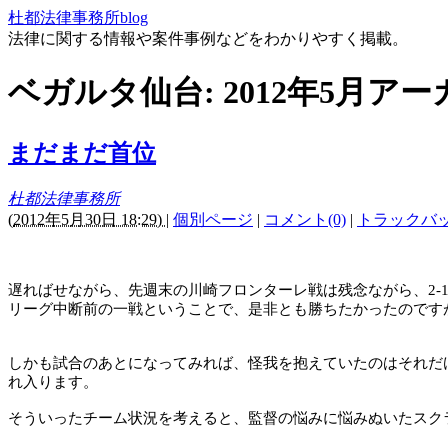
杜都法律事務所blog
法律に関する情報や案件事例などをわかりやすく掲載。
ベガルタ仙台: 2012年5月ア
まだまだ首位
杜都法律事務所
(
2012年5月30日 18:29)
|
個別ページ
|
コメント(0)
|
トラックバック
遅ればせながら、先週末の川崎フロンターレ戦は残念ながら、
2-
リーグ中断前の一戦ということで、是非とも勝ちたかったのです
しかも試合のあとになってみれば、怪我を抱えていたのはそれだ
れ入ります。
そういったチーム状況を考えると、監督の悩みに悩みぬいたスク