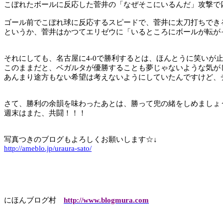
こぼれたボールに反応した菅井の「なぜそこにいるんだ」攻撃で
ゴール前でこぼれ球に反応するスピードで、菅井に太刀打ちでき
というか、菅井はかつてエリゼウに「いるところにボールが転が
それにしても、名古屋に
4-0
で勝利するとは、ほんとうに笑いが
このままだと、ベガルタが優勝することも夢じゃないような気が
あんまり途方もない希望は考えないようにしていたんですけど、
さて、勝利の余韻を味わったあとは、勝って兜の緒をしめましょ
週末はまた、共闘！！！
写真つきのブログもよろしくお願いします☆↓
http://ameblo.jp/uraura-sato/
にほんブログ村
http://www.blogmura.com