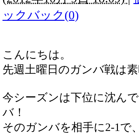
ックバック(0)
こんにちは。
先週土曜日のガンバ戦は素
今シーズンは下位に沈ん
バ！
そのガンバを相手に
2-1
で