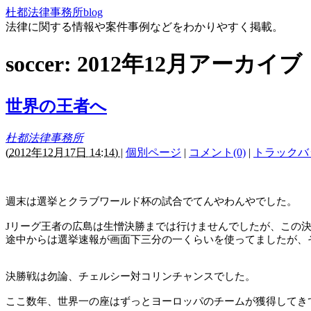
杜都法律事務所blog
法律に関する情報や案件事例などをわかりやすく掲載。
soccer: 2012年12月アーカイブ
世界の王者へ
杜都法律事務所
(
2012年12月17日 14:14)
|
個別ページ
|
コメント(0)
|
トラックバッ
週末は選挙とクラブワールド杯の試合でてんやわんやでした。
J
リーグ王者の広島は生憎決勝までは行けませんでしたが、この
途中からは選挙速報が画面下三分の一くらいを使ってましたが、
決勝戦は勿論、チェルシー対コリンチャンスでした。
ここ数年、世界一の座はずっとヨーロッパのチームが獲得してき