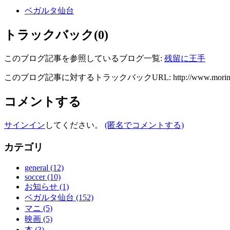
ベガルタ仙台
トラックバック(0)
このブログ記事を参照しているブログ一覧:
残留に王手
このブログ記事に対するトラックバックURL:
http://www.morin
コメントする
サインイン
してください。
(匿名でコメントする)
カテゴリ
general (12)
soccer (10)
お知らせ (1)
ベガルタ仙台 (152)
マニ (5)
映画 (5)
本 (3)