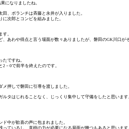
結果になりましたね。
太田、ボランチは斉藤と永井が入りました。
りに次郎とコンビを組みました。
ます。
ど、あわや得点と言う場面が数々ありましたが、磐田の
GK
川口が
ったですね。
と
2
－
0
で前半を終えたのです。
ダメ押しで磐田に引導を渡しました。
ガルタはじれることなく、じっくり集中して守備をしたと思います
ンド中が歓喜の声に包まれました。
残っているし、直樹の力が必要になる局面が幾つもあると思います