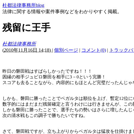
杜都法律事務所blog
法律に関する情報や案件事例などをわかりやすく掲載。
残留に王手
杜都法律事務所
(
2010年11月16日 14:18)
|
個別ページ
|
コメント(0)
|
トラックバッ
昨日の磐田戦はすばらしかったですね！！！
因縁の相手ジュビロ磐田を相手に
3
－
0
という完勝！
スコアも去ることながら、内容的にもほとんど完璧だったんじゃ
しかも、磐田に勝ったことでベガルタは順位を上げ、暫定
12
位に
数字的にはまだまだ残留確定と言うわけには行きませんが、この
しかも磐田に勝ったことで、選手たちの勢いはさらに増したんじ
次の清水戦もこの調子で勝ちたいですね。
さて、磐田戦ですが、立ち上がりからベガルタは猛攻を仕掛けま