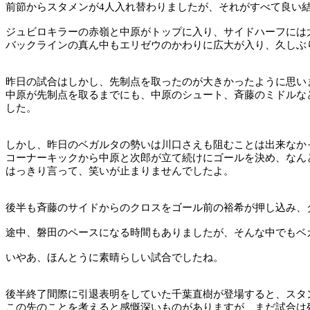
前節からスタメンが
4
人入れ替わりましたが、それがすべて良い
ジュビロキラーの赤嶺と中原がトップに入り、サイドハーフには
バックラインの真ん中もエリゼウのかわりに広大が入り、久しぶ
昨日の試合はしかし、先制点を取ったのが大きかったように思い
中原が先制点を取るまでにも、中原のシュート、斉藤のミドルな
した。
しかし、昨日のベガルタの勢いは川口さえも阻むことは出来なか
コーナーキックから中原と次郎が立て続けにゴールを決め、なん
はっきり言って、笑いが止まりませんでしたよ。
後半も斉藤のサイドからのクロスをゴール前の裕希が押し込み、
途中、磐田のペースになる時間もありましたが、そんな中でもベ
いやあ、ほんとうに素晴らしい試合でしたね。
後半終了間際に引退表明をしていた千葉直樹が登場すると、スタ
この先のことを考えると感慨深いものがありますが、まだ試合は