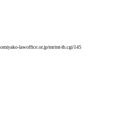
omiyako-lawoffice.or.jp/mt/mt-tb.cgi/145