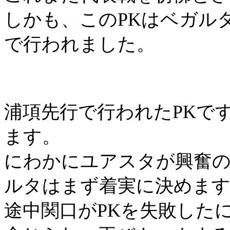
しかも、この
PK
はベガル
で行われました。
浦項先行で行われた
PK
で
ます。
にわかにユアスタが興奮
ルタはまず着実に決めま
途中関口が
PK
を失敗した