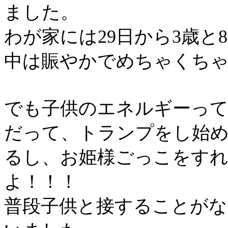
ました。
わが家には
29
日から
3
歳と
8
中は賑やかでめちゃくち
でも子供のエネルギーっ
だって、トランプをし始
るし、お姫様ごっこをす
よ！！！
普段子供と接することが