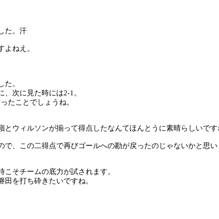
した。汗
すよねえ。
した。
に、次に見た時には
2-1
。
だったことでしょうね。
嶺とウィルソンが揃って得点したなんてほんとうに素晴らしいです
ので、この二得点で再びゴールへの勘が戻ったのじゃないかと思い
時こそチームの底力が試されます。
磐田を打ち砕きたいですね。