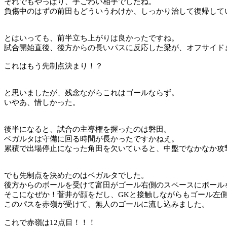
それでもやっぱり、手ごわい相手でしたね。
負傷中のはずの前田もどういうわけか、しっかり治して復帰して
とはいっても、前半立ち上がりは良かったですね。
試合開始直後、後方からの長いパスに反応した梁が、オフサイド
これはもう先制点決まり！？
と思いましたが、残念ながらこれはゴールならず。
いやあ、惜しかった。
後半になると、試合の主導権を握ったのは磐田。
ベガルタは守備に回る時間が長かったですかねえ。
累積で出場停止になった角田を欠いていると、中盤でなかなか攻
でも先制点を決めたのはベガルタでした。
後方からのボールを受けて富田がゴール右側のスペースにボール
そこになぜか！菅井が顔をだし、
GK
と接触しながらもゴール左
このパスを赤嶺が受けて、無人のゴールに流し込みました。
これで赤嶺は
12
点目！！！