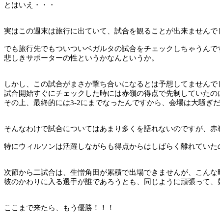
とはいえ・・・
実はこの週末は旅行に出ていて、試合を観ることが出来ませんで
でも旅行先でもついついベガルタの試合をチェックしちゃうんで
悲しきサポーターの性というかなんというか。
しかし、この試合がまさか撃ち合いになるとは予想してませんで
試合開始すぐにチェックした時には赤嶺の得点で先制していたの
その上、最終的には
3-2
にまでなったんですから、会場は大騒ぎ
そんなわけで試合についてはあまり多くを語れないのですが、赤
特にウィルソンは活躍しながらも得点からはしばらく離れていた
次節から二試合は、生憎角田が累積で出場できませんが、こんな
彼のかわりに入る選手が誰であろうとも、同じように頑張って、
ここまで来たら、もう優勝！！！