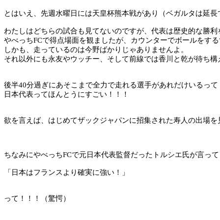
とはいえ、先週水曜日には天皇杯熊本戦があり（ベガルタは延長
わたしはどちらの試合も見てないのですが、代表は歴史的な勝利
やべっち
FC
で得点場面を観ましたが、カウンターでボールをする
しかも、走っているのは今野ばかりじゃありませんよ。
それ以外にも永友やウッチー、そして前線では香川と乾が待ち構
後半
40
分過ぎにあそこまで全力で走れる選手があれだけいるって
日本代表ってほんとうにすごい！！！
欲を言えば、はじめてザックジャパンに招集された寿人の出場を
ちなみにやべっち
FC
で元日本代表監督だったトルシエ氏が言って
「日本はフランスより確実に強い！」
って！！！（驚愕）