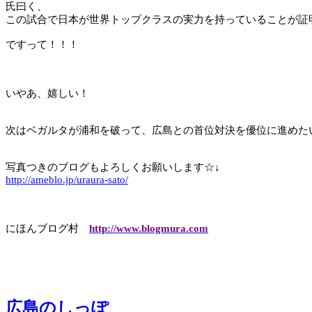
氏曰く、
この試合で日本が世界トップクラスの実力を持っていることが証
ですって！！！
いやあ、嬉しい！
次はベガルタが浦和を破って、広島との首位対決を優位に進めた
写真つきのブログもよろしくお願いします☆↓
http://ameblo.jp/uraura-sato/
にほんブログ村
http://www.blogmura.com
広島のしっぽ