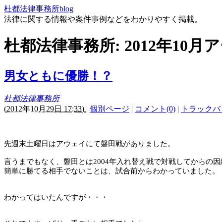
杜都法律事務所blog
法律に関する情報や案件事例などをわかりやすく掲載。
杜都法律事務所: 2012年10月
男女ともに優勝！？
杜都法律事務所
(
2012年10月29日 17:33)
|
個別ページ
|
コメント(0)
|
トラックバッ
先週末土曜日はアウェイにて磐田戦がありました。
言うまでもなく、磐田とは
2004
年入れ替え戦で対戦してからの因
簡単に勝てる相手でないことは、試合前からわかっていました。
わかってはいたんですが・・・