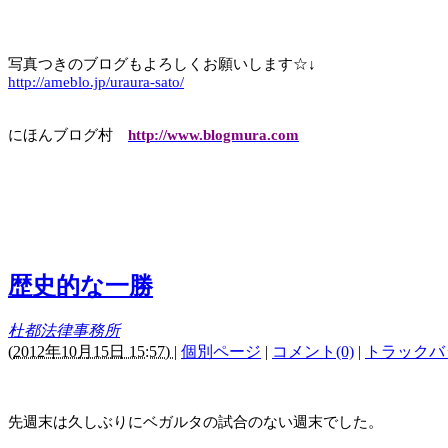
写真つきのブログもよろしくお願いします☆↓
http://ameblo.jp/uraura-sato/
にほんブログ村
http://www.blogmura.com
歴史的な一勝
杜都法律事務所
(
2012年10月15日 15:57)
|
個別ページ
|
コメント(0)
|
トラックバッ
先週末は久しぶりにベガルタの試合のない週末でした。