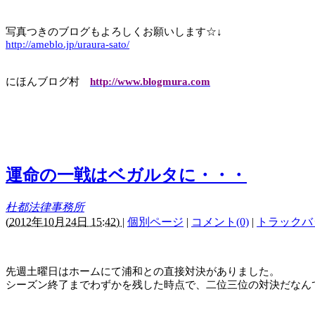
写真つきのブログもよろしくお願いします☆↓
http://ameblo.jp/uraura-sato/
にほんブログ村
http://www.blogmura.com
運命の一戦はベガルタに・・・
杜都法律事務所
(
2012年10月24日 15:42)
|
個別ページ
|
コメント(0)
|
トラックバッ
先週土曜日はホームにて浦和との直接対決がありました。
シーズン終了までわずかを残した時点で、二位三位の対決だなん